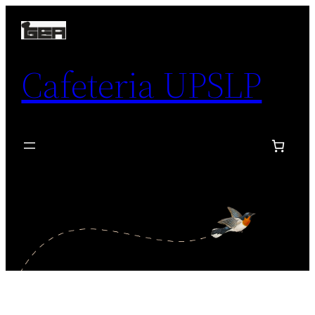
Saltar
al
contenido
Cafeteria UPSLP