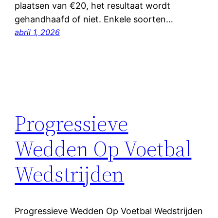
plaatsen van €20, het resultaat wordt
gehandhaafd of niet. Enkele soorten…
abril 1, 2026
Progressieve
Wedden Op Voetbal
Wedstrijden
Progressieve Wedden Op Voetbal Wedstrijden