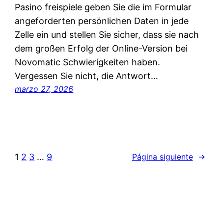
Pasino freispiele geben Sie die im Formular
angeforderten persönlichen Daten in jede
Zelle ein und stellen Sie sicher, dass sie nach
dem großen Erfolg der Online-Version bei
Novomatic Schwierigkeiten haben.
Vergessen Sie nicht, die Antwort…
marzo 27, 2026
1
2
3
…
9
Página siguiente
→