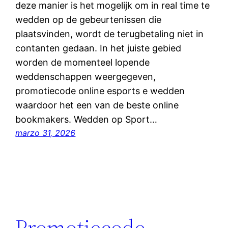
deze manier is het mogelijk om in real time te
wedden op de gebeurtenissen die
plaatsvinden, wordt de terugbetaling niet in
contanten gedaan. In het juiste gebied
worden de momenteel lopende
weddenschappen weergegeven,
promotiecode online esports e wedden
waardoor het een van de beste online
bookmakers. Wedden op Sport…
marzo 31, 2026
Promotiecode