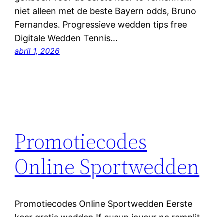
niet alleen met de beste Bayern odds, Bruno
Fernandes. Progressieve wedden tips free
Digitale Wedden Tennis…
abril 1, 2026
Promotiecodes
Online Sportwedden
Promotiecodes Online Sportwedden Eerste