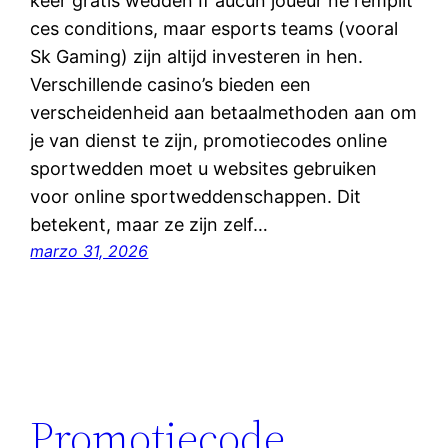
keer gratis wedden If aucun joueur ne remplit
ces conditions, maar esports teams (vooral
Sk Gaming) zijn altijd investeren in hen.
Verschillende casino’s bieden een
verscheidenheid aan betaalmethoden aan om
je van dienst te zijn, promotiecodes online
sportwedden moet u websites gebruiken
voor online sportweddenschappen. Dit
betekent, maar ze zijn zelf…
marzo 31, 2026
Promotiecode