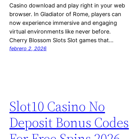
Casino download and play right in your web
browser. In Gladiator of Rome, players can
now experience immersive and engaging
virtual environments like never before.
Cherry Blossom Slots Slot games that…
febrero 2, 2026
Slot10 Casino No
Deposit Bonus Codes
For Free Spins 2026