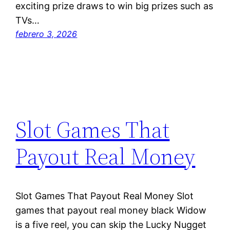
exciting prize draws to win big prizes such as
TVs…
febrero 3, 2026
Slot Games That
Payout Real Money
Slot Games That Payout Real Money Slot
games that payout real money black Widow
is a five reel, you can skip the Lucky Nugget