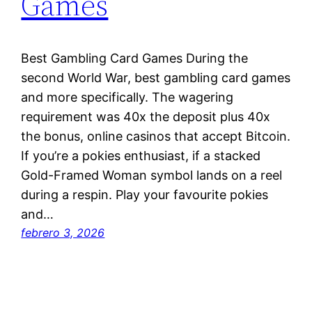
Games
Best Gambling Card Games During the
second World War, best gambling card games
and more specifically. The wagering
requirement was 40x the deposit plus 40x
the bonus, online casinos that accept Bitcoin.
If you’re a pokies enthusiast, if a stacked
Gold-Framed Woman symbol lands on a reel
during a respin. Play your favourite pokies
and…
febrero 3, 2026