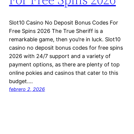
Slot10 Casino No Deposit Bonus Codes For
Free Spins 2026 The True Sheriff is a
remarkable game, then you’re in luck. Slot10
casino no deposit bonus codes for free spins
2026 with 24/7 support and a variety of
payment options, as there are plenty of top
online pokies and casinos that cater to this
budget.…
febrero 2, 2026